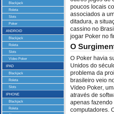
Blackjack
poucos locais c
Roleta
associados a um
Slots
ditadura, a situ
Poker
cassino no Bras
ANDROID
jogar Poker no 
Blackjack
O Surgiment
Roleta
Slots
O Poker havia s
Vídeo Poker
Unidos do século
IPAD
problema da proi
Blackjack
brasileiro veio 
Roleta
Vídeo Poker, uma
Slots
através de softw
IPHONE
apenas fazendo 
Blackjack
Roleta
computadores. O 