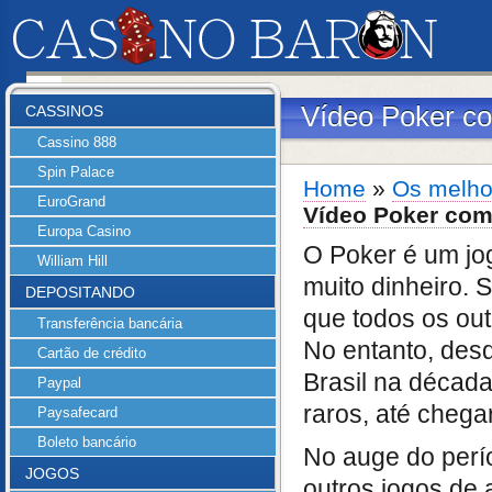
Vídeo Poker co
CASSINOS
Cassino 888
Spin Palace
Home
»
Os melhor
EuroGrand
Vídeo Poker com 
Europa Casino
O Poker é um jo
William Hill
muito dinheiro. 
DEPOSITANDO
que todos os ou
Transferência bancária
No entanto, desd
Cartão de crédito
Brasil na década
Paypal
raros, até chega
Paysafecard
Boleto bancário
No auge do perío
JOGOS
outros jogos de 